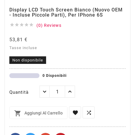
Display LCD Touch Screen Bianco (Nuovo OEM
- Incluse Piccole Parti), Per IPhone 6S





(0) Reviews
53,81 €
Tasse incluse
Non disponibile
0 Disponibili
Quantità



Aggiungi Al Carrello