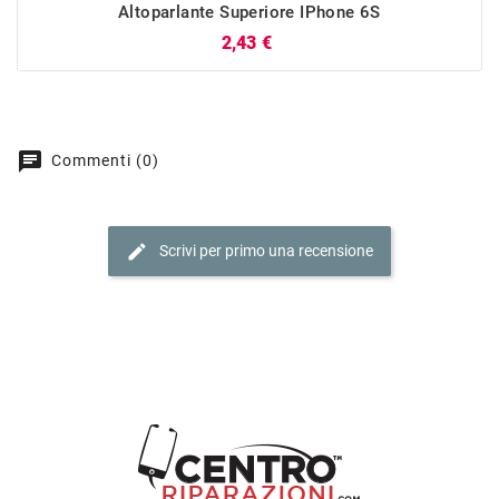
Altoparlante Superiore IPhone 6S
Prezzo
2,43 €
chat
Commenti (0)
edit
Scrivi per primo una recensione