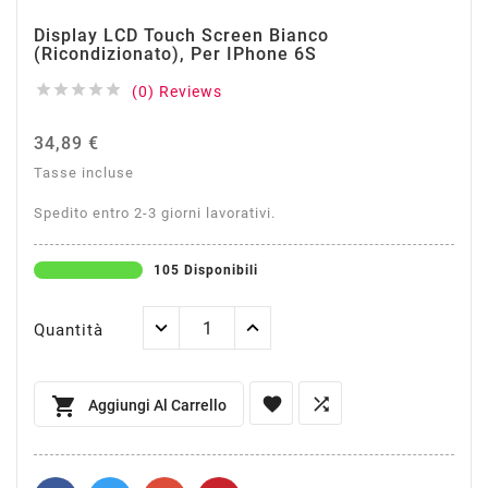
Display LCD Touch Screen Bianco
(Ricondizionato), Per IPhone 6S





(0) Reviews
34,89 €
Tasse incluse
Spedito entro 2-3 giorni lavorativi.
105 Disponibili
Quantità



Aggiungi Al Carrello