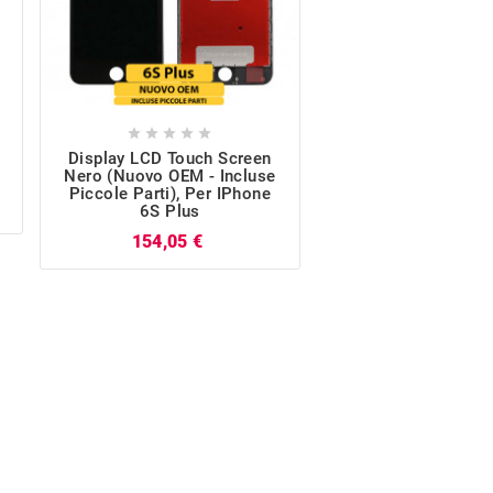










Display LCD Touch Screen
Batteria Per IPhone
Nero (Nuovo OEM - Incluse
Da 2750mA
Piccole Parti), Per IPhone
Pr
8,77 €
6S Plus
Prezzo
154,05 €