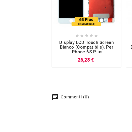





Display LCD Touch Screen
Bianco (Compatibile), Per
IPhone 6S Plus
Prezzo
26,28 €
chat
Commenti (0)