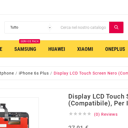
SERVICE PACK
E
SAMSUNG
HUAWEI
XIAOMI
ONEPLUS
tphone
iPhone 6s Plus
Display LCD Touch Screen Nero (Comp
Display LCD Touch
(Compatibile), Per





(0) Reviews
27,01 €