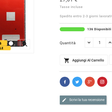
Tasse incluse
Spedito entro 2-3 giorni lavorati
136 Disponibili
Quantità


Aggiungi Al Carrello
edit
Scrivi la tua recensione