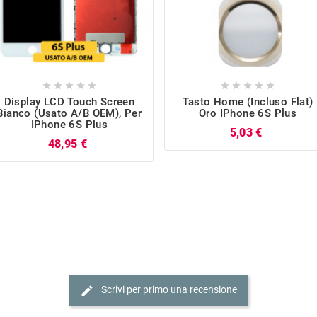










Display LCD Touch Screen
Tasto Home (incluso Flat)
Bianco (Usato A/B OEM), Per
Oro IPhone 6S Plus
IPhone 6S Plus
Prezzo
5,03 €
Prezzo
48,95 €
edit
Scrivi per primo una recensione