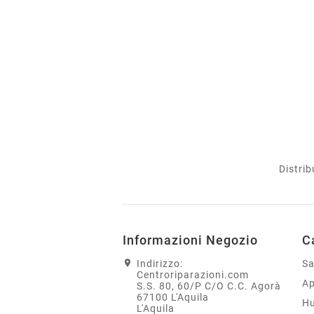
Distrib
Informazioni Negozio
C
Indirizzo:
S
Centroriparazioni.com
Ap
S.S. 80, 60/P C/O C.C. Agorà
67100 L'Aquila
H
L'Aquila