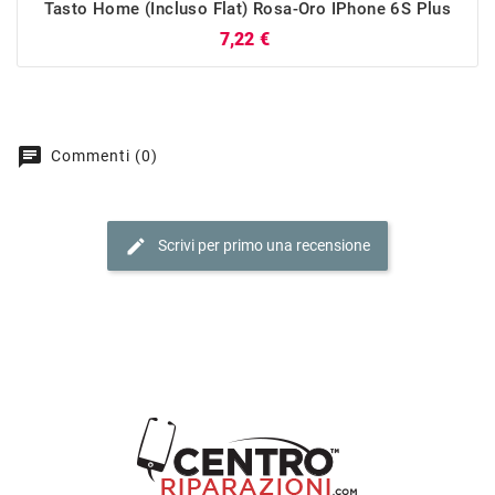
Tasto Home (incluso Flat) Rosa-Oro IPhone 6S Plus
Prezzo
7,22 €
chat
Commenti (0)
edit
Scrivi per primo una recensione