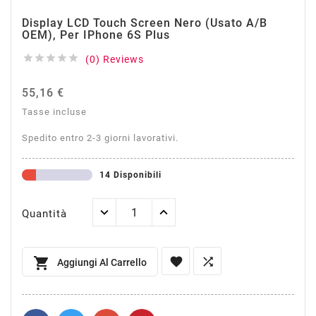
Display LCD Touch Screen Nero (Usato A/B
OEM), Per IPhone 6S Plus





(0) Reviews
55,16 €
Tasse incluse
Spedito entro 2-3 giorni lavorativi.
14 Disponibili
Quantità



Aggiungi Al Carrello