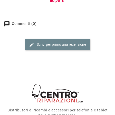
Prezzo
60,78 €
chat
Commenti (0)
edit
Scrivi per primo una recensione
Distributori di ricambi e accessori per telefonia e tablet