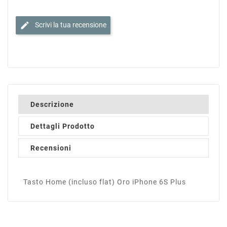
edit
Scrivi la tua recensione
Descrizione
Dettagli Prodotto
Recensioni
Tasto Home (incluso flat) Oro iPhone 6S Plus