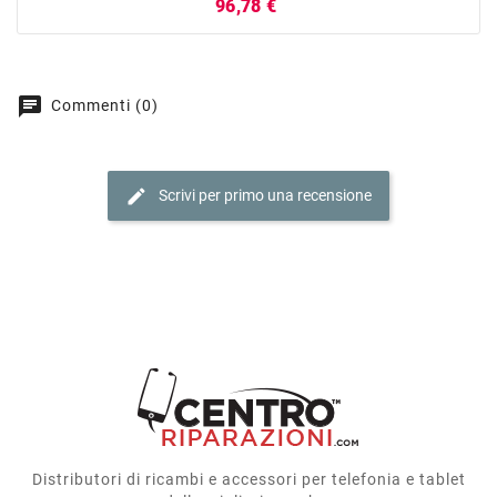
Prezzo
96,78 €
chat
Commenti (0)
edit
Scrivi per primo una recensione
Distributori di ricambi e accessori per telefonia e tablet