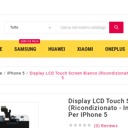
SERVICE PACK
E
SAMSUNG
HUAWEI
XIAOMI
ONEPLUS
e
iPhone 5
Display LCD Touch Screen Bianco (Ricondizionato 
5
Display LCD Touch 
(Ricondizionato - I
Per IPhone 5





(0) Reviews