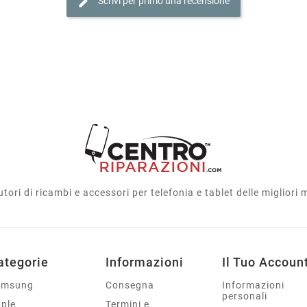
edit
Scrivi per primo una recensione
utori di ricambi e accessori per telefonia e tablet delle migliori
ategorie
Informazioni
Il Tuo Accoun
amsung
Consegna
Informazioni
personali
ple
Termini e