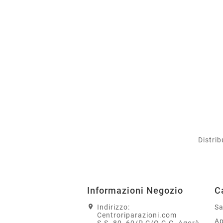
Distrib
Informazioni Negozio
C
Indirizzo:
S
Centroriparazioni.com
Ap
S.S. 80, 60/P C/O C.C. Agorà