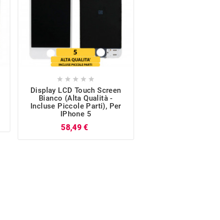










Display LCD Touch Screen
Altoparlante Sup
Bianco (Alta Qualità -
IPhone 5
Incluse Piccole Parti), Per
Pr
3,65 €
IPhone 5
Prezzo
58,49 €