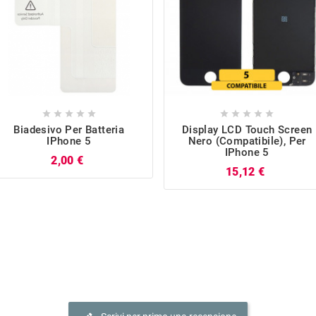










Biadesivo Per Batteria
Display LCD Touch Screen
IPhone 5
Nero (Compatibile), Per
IPhone 5
Prezzo
2,00 €
Prezzo
15,12 €