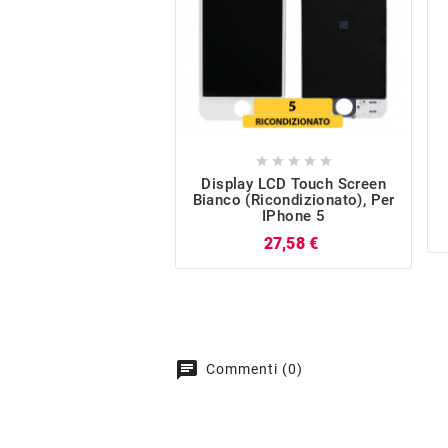





Display LCD Touch Screen
Bianco (Ricondizionato), Per
IPhone 5
Prezzo
27,58 €
chat
Commenti (0)