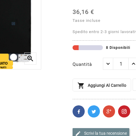
36,16 €
Tasse incluse
Spedito entro 2-3 giorni lavorati
8 Disponibili

Quantità

Aggiungi Al Carrello
edit
Scrivi la tua recensione