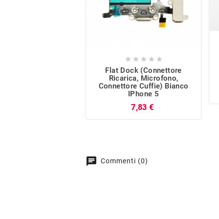





Flat Dock (Connettore
Ricarica, Microfono,
Connettore Cuffie) Bianco
IPhone 5
Prezzo
7,83 €
chat
Commenti (0)