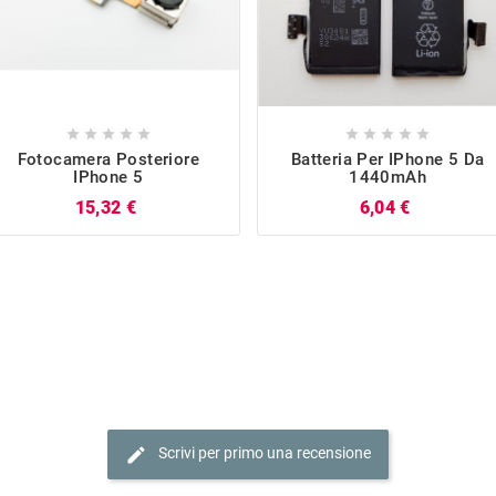










Fotocamera Posteriore
Batteria Per IPhone 5 Da
IPhone 5
1440mAh
Prezzo
Prezzo
15,32 €
6,04 €
edit
Scrivi per primo una recensione