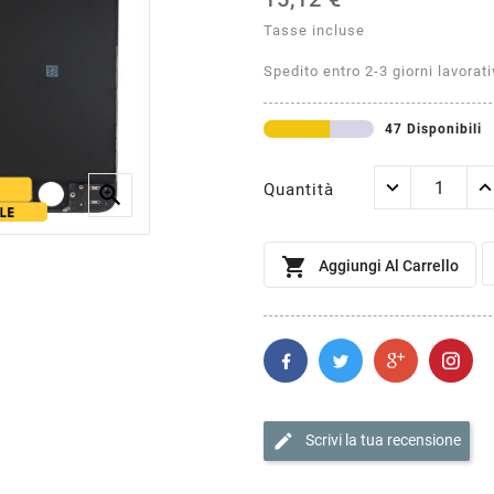
Tasse incluse
Spedito entro 2-3 giorni lavorati
47 Disponibili
Quantità


Aggiungi Al Carrello
edit
Scrivi la tua recensione