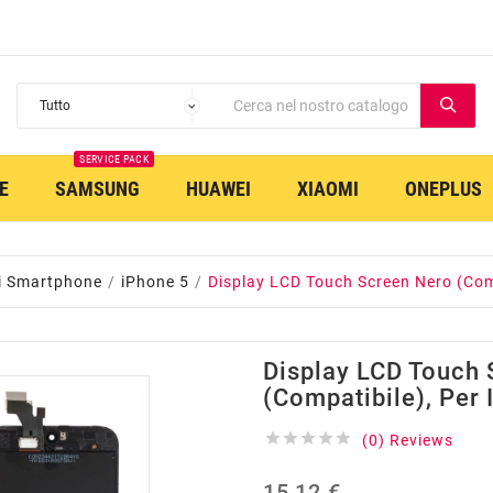
SERVICE PACK
E
SAMSUNG
HUAWEI
XIAOMI
ONEPLUS
i Smartphone
iPhone 5
Display LCD Touch Screen Nero (Comp
Display LCD Touch
(Compatibile), Per





(0) Reviews
15,12 €