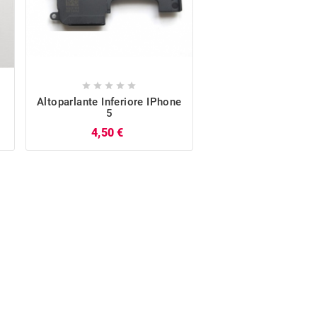










Altoparlante Inferiore IPhone
Display LCD Touch
5
Bianco (Compatibil
IPhone 5
Prezzo
4,50 €
P
15,37 €