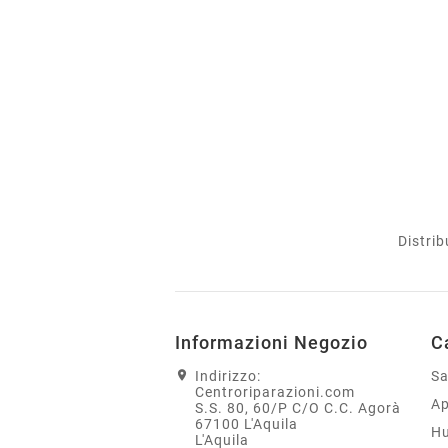
Distrib
Informazioni Negozio
C
Indirizzo:
S
Centroriparazioni.com
Ap
S.S. 80, 60/P C/O C.C. Agorà
67100 L'Aquila
H
L'Aquila