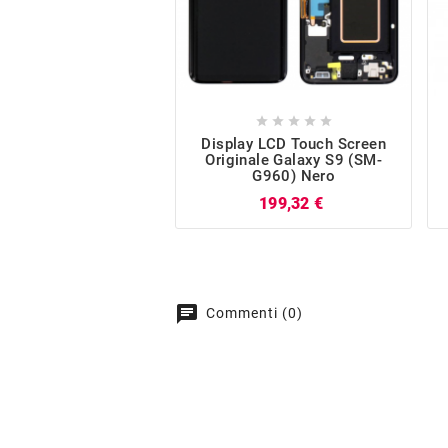





Display LCD Touch Screen
Originale Galaxy S9 (SM-
G960) Nero
Prezzo
199,32 €
chat
Commenti (0)