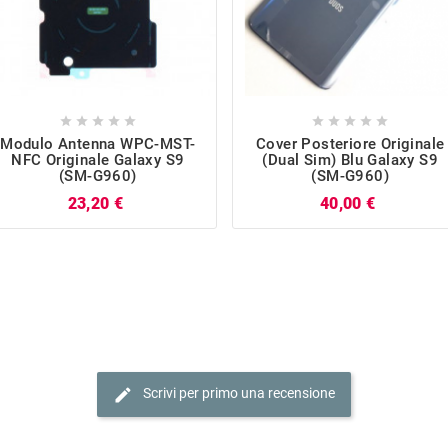










Modulo Antenna WPC-MST-
Cover Posteriore Originale
NFC Originale Galaxy S9
(Dual Sim) Blu Galaxy S9
(SM-G960)
(SM-G960)
Prezzo
Prezzo
23,20 €
40,00 €
edit
Scrivi per primo una recensione