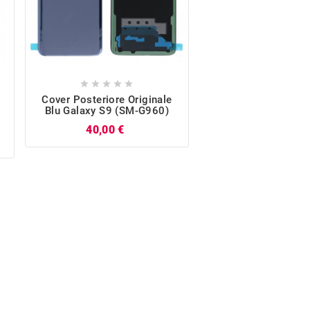










Cover Posteriore Originale
Rework Kit Original
Blu Galaxy S9 (SM-G960)
S9 (SM-G96
Prezzo
P
40,00 €
12,75 €