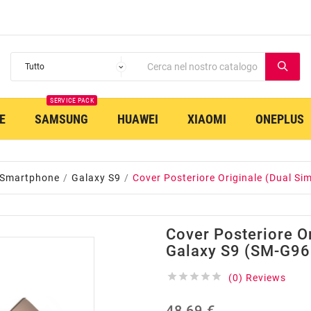
SERVICE PACK
E
SAMSUNG
HUAWEI
XIAOMI
ONEPLUS
 Smartphone
Galaxy S9
Cover Posteriore Originale (Dual S
Cover Posteriore Or
Galaxy S9 (SM-G96





(0) Reviews
48,69 €