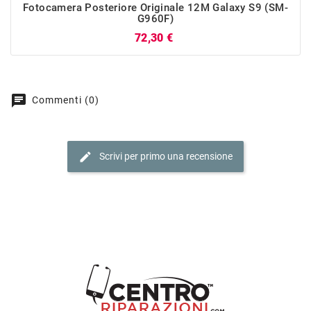
Fotocamera Posteriore Originale 12M Galaxy S9 (SM-
G960F)
Prezzo
72,30 €
chat
Commenti (0)
edit
Scrivi per primo una recensione