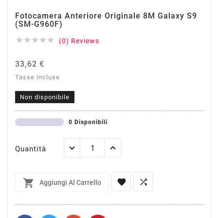
Fotocamera Anteriore Originale 8M Galaxy S9
(SM-G960F)





(0) Reviews
33,62 €
Tasse incluse
Non disponibile
0 Disponibili
Quantità



Aggiungi Al Carrello