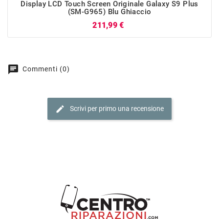
Display LCD Touch Screen Originale Galaxy S9 Plus
(SM-G965) Blu Ghiaccio
Prezzo
211,99 €
chat
Commenti (0)
edit
Scrivi per primo una recensione