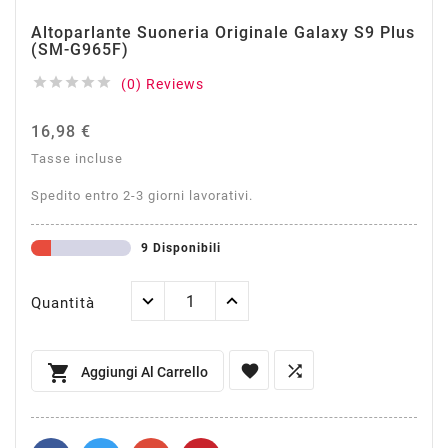
Altoparlante Suoneria Originale Galaxy S9 Plus
(SM-G965F)





(0) Reviews
16,98 €
Tasse incluse
Spedito entro 2-3 giorni lavorativi.
9 Disponibili
Quantità



Aggiungi Al Carrello