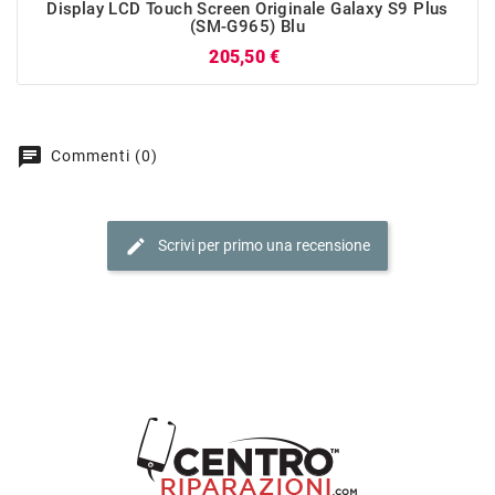
Display LCD Touch Screen Originale Galaxy S9 Plus
(SM-G965) Blu
Prezzo
205,50 €
chat
Commenti (0)
edit
Scrivi per primo una recensione