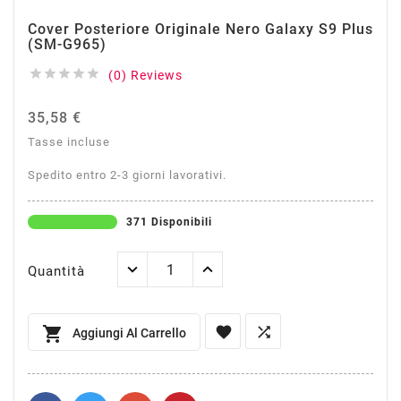
Cover Posteriore Originale Nero Galaxy S9 Plus
(SM-G965)





(0) Reviews
35,58 €
Tasse incluse
Spedito entro 2-3 giorni lavorativi.
371 Disponibili
Quantità



Aggiungi Al Carrello