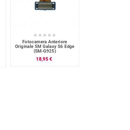










Fotocamera Anteriore
Display LCD Touch
Originale 5M Galaxy S6 Edge
Originale Galaxy 
(SM-G925)
(SM-G925) Ve
Prezzo
P
18,95 €
72,37 €