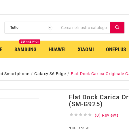
SERVICE PACK
E
SAMSUNG
HUAWEI
XIAOMI
ONEPLUS
bi Smartphone
Galaxy S6 Edge
Flat Dock Carica Originale 
Flat Dock Carica O
(SM-G925)





(0) Reviews
19,72 €