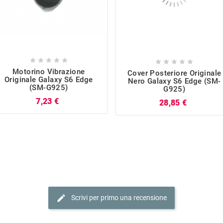










Motorino Vibrazione
Cover Posteriore Originale
Originale Galaxy S6 Edge
Nero Galaxy S6 Edge (SM-
(SM-G925)
G925)
Prezzo
7,23 €
Prezzo
28,85 €
edit
Scrivi per primo una recensione