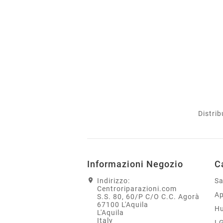
Distrib
Informazioni Negozio
C
Indirizzo:
S
Centroriparazioni.com
Ap
S.S. 80, 60/P C/O C.C. Agorà
67100 L'Aquila
H
L'Aquila
Italy
L