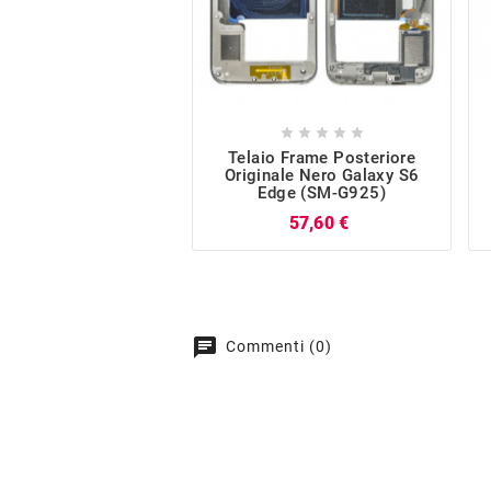





Telaio Frame Posteriore
Originale Nero Galaxy S6
Edge (SM-G925)
Prezzo
57,60 €
chat
Commenti (0)