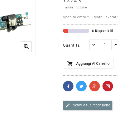
Tasse incluse
Spedito entro 2-3 giorni lavorati
6 Disponibili
Quantità


Aggiungi Al Carrello
edit
Scrivi la tua recensione