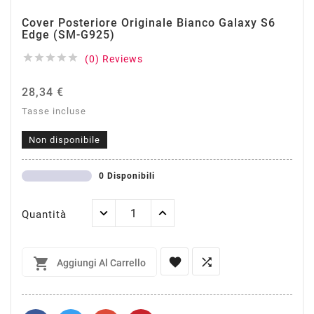
Cover Posteriore Originale Bianco Galaxy S6
Edge (SM-G925)





(0) Reviews
28,34 €
Tasse incluse
Non disponibile
0 Disponibili
Quantità



Aggiungi Al Carrello