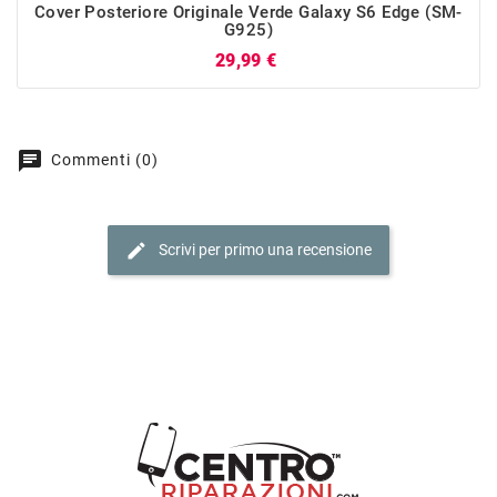
Cover Posteriore Originale Verde Galaxy S6 Edge (SM-
G925)
Prezzo
29,99 €
chat
Commenti (0)
edit
Scrivi per primo una recensione