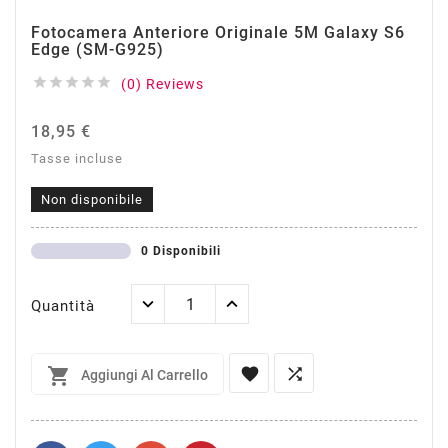
Fotocamera Anteriore Originale 5M Galaxy S6
Edge (SM-G925)





(0) Reviews
18,95 €
Tasse incluse
Non disponibile
0 Disponibili
Quantità



Aggiungi Al Carrello