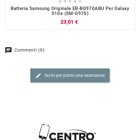





Batteria Samsung Originale EB-BG970ABU Per Galaxy
S10e (SM-G970)
Prezzo
23,01 €
chat
Commenti (0)
edit
Scrivi per primo una recensione