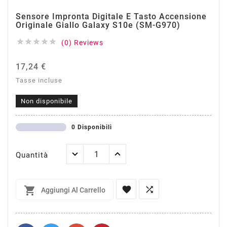
Sensore Impronta Digitale E Tasto Accensione
Originale Giallo Galaxy S10e (SM-G970)





(0) Reviews
17,24 €
Tasse incluse
Non disponibile
0 Disponibili
Quantità



Aggiungi Al Carrello