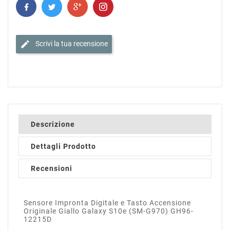
edit
Scrivi la tua recensione
Descrizione
Dettagli Prodotto
Recensioni
Sensore Impronta Digitale e Tasto Accensione
Originale Giallo Galaxy S10e (SM-G970) GH96-
12215D