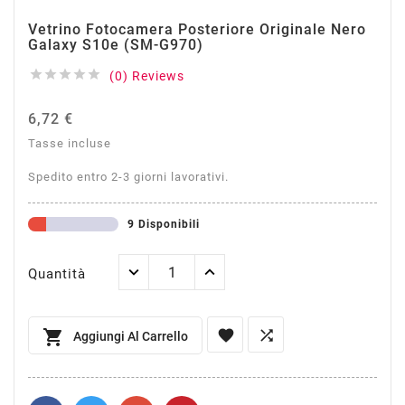
Vetrino Fotocamera Posteriore Originale Nero
Galaxy S10e (SM-G970)





(0) Reviews
6,72 €
Tasse incluse
Spedito entro 2-3 giorni lavorativi.
9 Disponibili
Quantità



Aggiungi Al Carrello