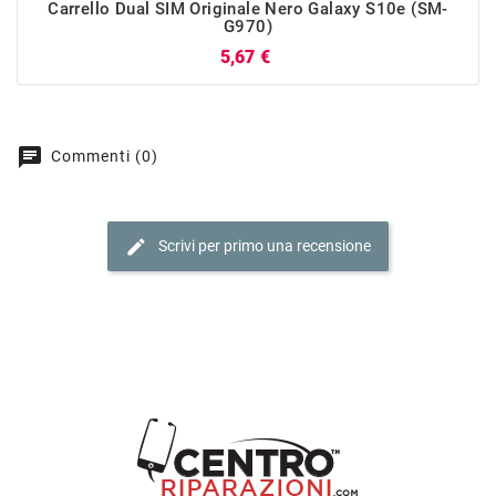
Carrello Dual SIM Originale Nero Galaxy S10e (SM-
G970)
Prezzo
5,67 €
chat
Commenti (0)
edit
Scrivi per primo una recensione