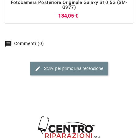
Fotocamera Posteriore Originale Galaxy S10 5G (SM-
G977)
Prezzo
134,05 €
chat
Commenti (0)
edit
Scrivi per primo una recensione