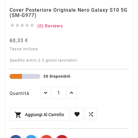
Cover Posteriore Originale Nero Galaxy S10 5G
(SM-G977)





(0) Reviews
60,33 €
Tasse incluse
Spedito entro 2-3 giorni lavorativi.
20 Disponibili
Quantità



Aggiungi Al Carrello