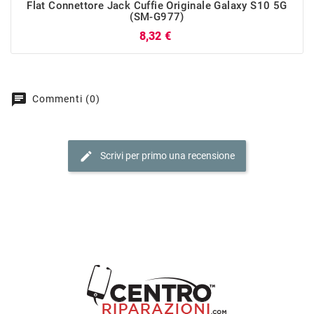
Flat Connettore Jack Cuffie Originale Galaxy S10 5G
(SM-G977)
Prezzo
8,32 €
chat
Commenti (0)
edit
Scrivi per primo una recensione