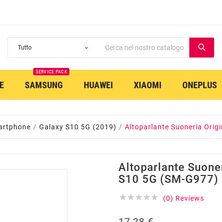
SERVICE PACK
E
SAMSUNG
HUAWEI
XIAOMI
ONEPLUS
artphone
Galaxy S10 5G (2019)
Altoparlante Suoneria Orig
Altoparlante Suone
S10 5G (SM-G977)





(0) Reviews
17,28 €