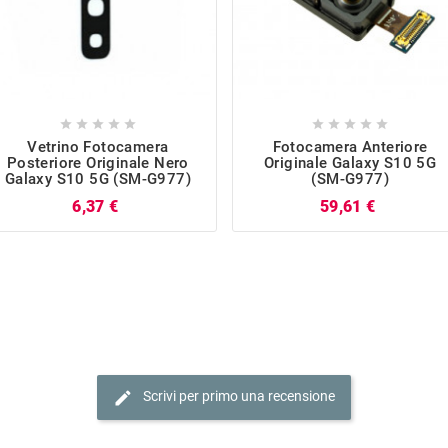










Vetrino Fotocamera
Fotocamera Anteriore
Posteriore Originale Nero
Originale Galaxy S10 5G
Galaxy S10 5G (SM-G977)
(SM-G977)
Prezzo
Prezzo
6,37 €
59,61 €
edit
Scrivi per primo una recensione