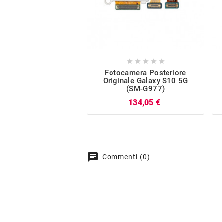





Fotocamera Posteriore
Originale Galaxy S10 5G
(SM-G977)
Prezzo
134,05 €
chat
Commenti (0)