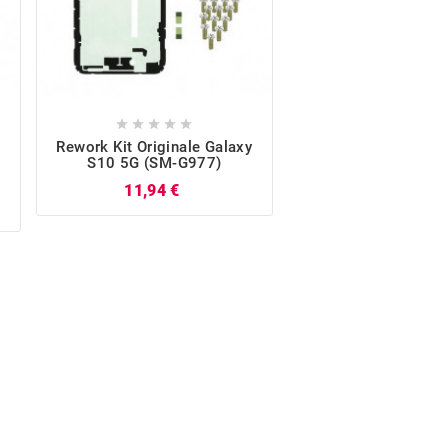










Rework Kit Originale Galaxy
Display LCD Touch
S10 5G (SM-G977)
Originale Galaxy 
(SM-G977) Arg
Prezzo
11,94 €
261,53 €