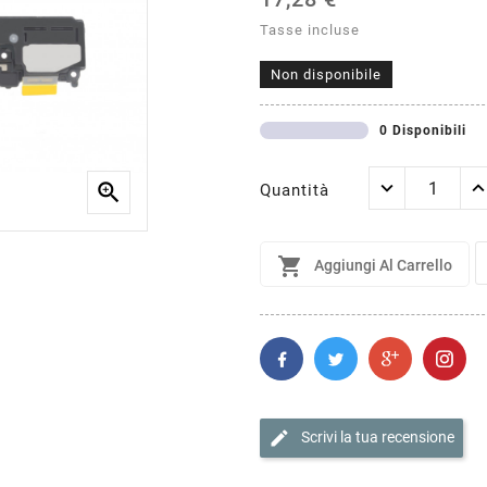
Tasse incluse
Non disponibile
0 Disponibili

Quantità

Aggiungi Al Carrello
edit
Scrivi la tua recensione