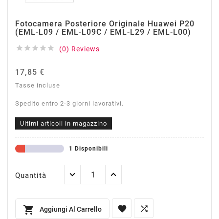
Fotocamera Posteriore Originale Huawei P20
(EML-L09 / EML-L09C / EML-L29 / EML-L00)





(0) Reviews
17,85 €
Tasse incluse
Spedito entro 2-3 giorni lavorativi.
Ultimi articoli in magazzino
1 Disponibili
Quantità



Aggiungi Al Carrello