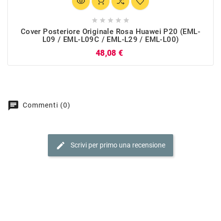





Cover Posteriore Originale Rosa Huawei P20 (EML-
L09 / EML-L09C / EML-L29 / EML-L00)
Prezzo
48,08 €
chat
Commenti (0)
edit
Scrivi per primo una recensione