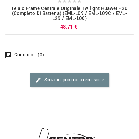





Telaio Frame Centrale Originale Twilight Huawei P20
(completo Di Batteria) (EML-L09 / EML-L09C / EML-
L29 / EML-L00)
Prezzo
48,71 €
chat
Commenti (0)
edit
Scrivi per primo una recensione