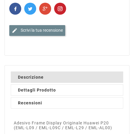
edit
Scrivi la tua recensione
Descrizione
Dettagli Prodotto
Recensioni
Adesivo Frame Display Originale Huawei P20
(EML-L09 / EML-L09C / EML-L29 / EML-AL00)