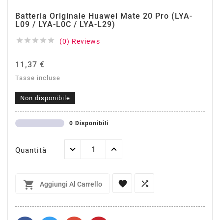
Batteria Originale Huawei Mate 20 Pro (LYA-
L09 / LYA-L0C / LYA-L29)





(0) Reviews
11,37 €
Tasse incluse
Non disponibile
0 Disponibili
Quantità



Aggiungi Al Carrello