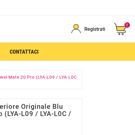
0
Registrati
CONTATTACI
awei Mate 20 Pro (LYA-L09 / LYA-L0C
riore Originale Blu
 (LYA-L09 / LYA-L0C /