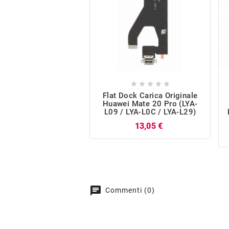





Flat Dock Carica Originale
Huawei Mate 20 Pro (LYA-
L09 / LYA-L0C / LYA-L29)
Prezzo
13,05 €
chat
Commenti (0)