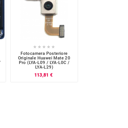










Fotocamera Posteriore
Display LCD Touch
Originale Huawei Mate 20
Originale Twilight
/
Pro (LYA-L09 / LYA-L0C /
Mate 20 Pro (LYA-L0
LYA-L29)
L0C / LYA-L2
Prezzo
113,81 €
212,34 €