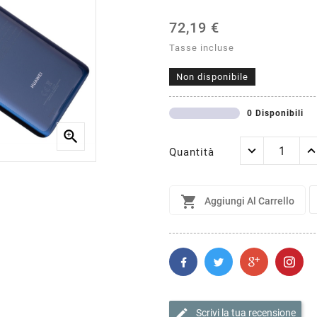
72,19 €
Tasse incluse
Non disponibile
0 Disponibili

Quantità

Aggiungi Al Carrello
edit
Scrivi la tua recensione