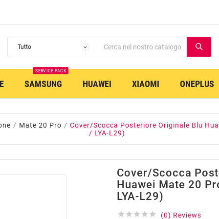
SERVICE PACK
E
SAMSUNG
HUAWEI
XIAOMI
ONEPLUS
one
Mate 20 Pro
Cover/Scocca Posteriore Originale Blu Hu
/ LYA-L29)
Cover/Scocca Poste
Huawei Mate 20 Pro
LYA-L29)





(0) Reviews