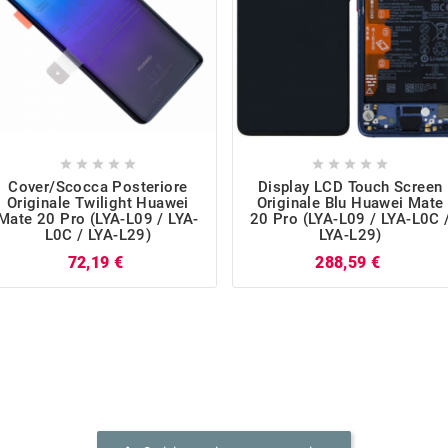










Cover/Scocca Posteriore
Display LCD Touch Screen
Originale Twilight Huawei
Originale Blu Huawei Mate
Mate 20 Pro (LYA-L09 / LYA-
20 Pro (LYA-L09 / LYA-L0C 
L0C / LYA-L29)
LYA-L29)
Prezzo
Prezzo
72,19 €
288,59 €