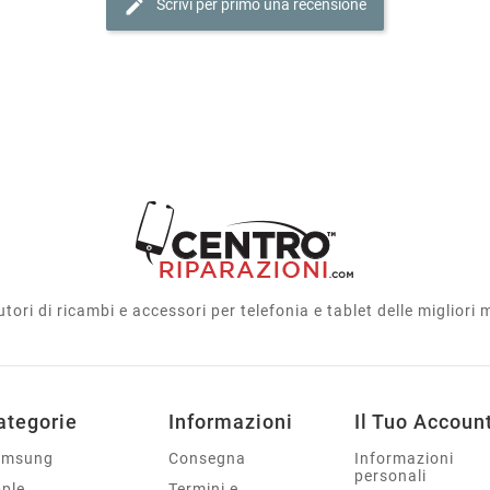
edit
Scrivi per primo una recensione
utori di ricambi e accessori per telefonia e tablet delle migliori
ategorie
Informazioni
Il Tuo Accoun
amsung
Consegna
Informazioni
personali
ple
Termini e