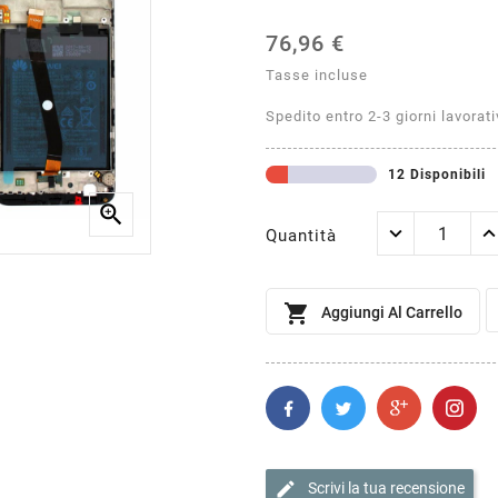
76,96 €
Tasse incluse
Spedito entro 2-3 giorni lavorati
12 Disponibili

Quantità

Aggiungi Al Carrello
edit
Scrivi la tua recensione