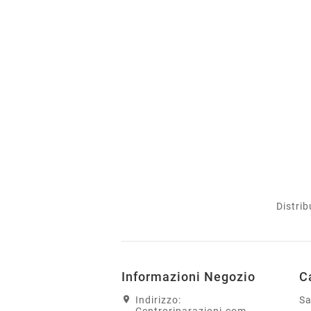
Distrib
Informazioni Negozio
C
Indirizzo:
S
Centroriparazioni.com