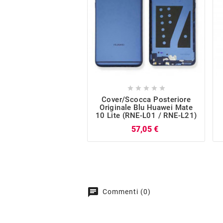





Cover/Scocca Posteriore
Originale Blu Huawei Mate
10 Lite (RNE-L01 / RNE-L21)
Prezzo
57,05 €
chat
Commenti (0)