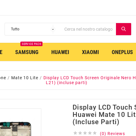
SERVICE PACK
E
SAMSUNG
HUAWEI
XIAOMI
ONEPLUS
one
Mate 10 Lite
Display LCD Touch Screen Originale Nero 
L21) (incluse parti)
Display LCD Touch 
Huawei Mate 10 Li
(incluse Parti)





(0) Reviews