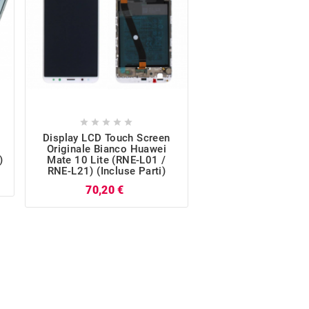










Display LCD Touch Screen
Cover/Scocca Pos
Originale Bianco Huawei
Originale Nera Hua
)
Mate 10 Lite (RNE-L01 /
10 Lite (RNE-L01 /
RNE-L21) (incluse Parti)
P
11,15 €
Prezzo
70,20 €