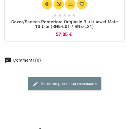





Cover/Scocca Posteriore Originale Blu Huawei Mate
10 Lite (RNE-L01 / RNE-L21)
Prezzo
57,05 €
chat
Commenti (0)
edit
Scrivi per primo una recensione