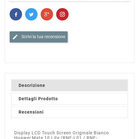
edit
Scrivi la tua recensione
Descrizione
Dettagli Prodotto
Recensioni
Display LCD Touch Screen Originale Bianco
Huawei Mate 10 Lite (RNE-L01 / RNE-