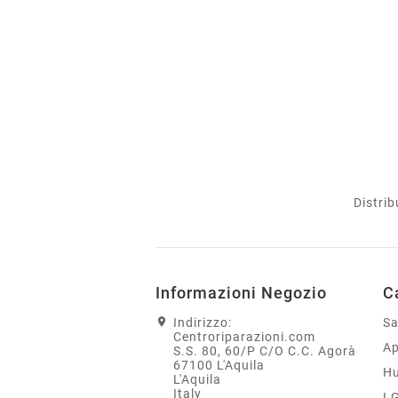
Distrib
Informazioni Negozio
C
Indirizzo:
S
Centroriparazioni.com
Ap
S.S. 80, 60/P C/O C.C. Agorà
67100 L'Aquila
H
L'Aquila
Italy
L