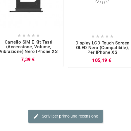










Carrello SIM E Kit Tasti
Display LCD Touch Screen
(Accensione, Volume,
OLED Nero (Compatibile),
Vibrazione) Nero IPhone XS
Per IPhone XS
Prezzo
7,39 €
Prezzo
105,19 €
edit
Scrivi per primo una recensione