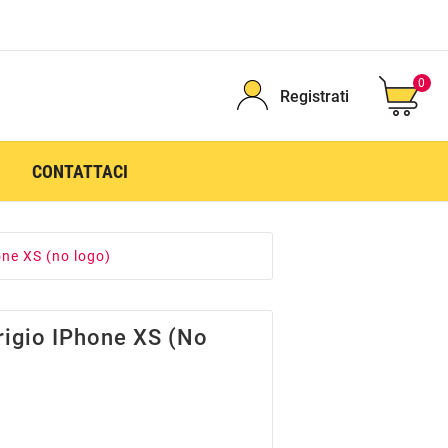
0
Registrati
CONTATTACI
one XS (no logo)
rigio IPhone XS (no