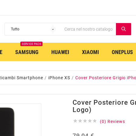
SERVICE PACK
E
SAMSUNG
HUAWEI
XIAOMI
ONEPLUS
Ricambi Smartphone
iPhone XS
Cover Posteriore Grigio iPh
Cover Posteriore G
Logo)





(0) Reviews
79,04 €