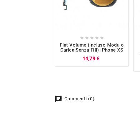





Flat Volume (Incluso Modulo
Carica Senza Fili) IPhone XS
Prezzo
14,79 €
chat
Commenti (0)