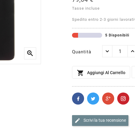
Tasse incluse
Spedito entro 2-3 giorni lavorati
5 Disponibili
Quantità


Aggiungi Al Carrello
edit
Scrivi la tua recensione