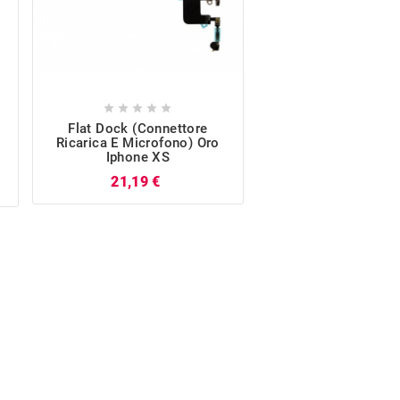










Flat Dock (Connettore
Flat Dock (Conne
Ricarica E Microfono) Oro
Ricarica E Micro
Iphone XS
Bianco Iphone
Prezzo
P
21,19 €
16,46 €