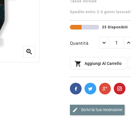
Tasse incluse
Spedito entro 2-3 giorni lavorati
25 Disponibili
Quantità


Aggiungi Al Carrello
edit
Scrivi la tua recensione