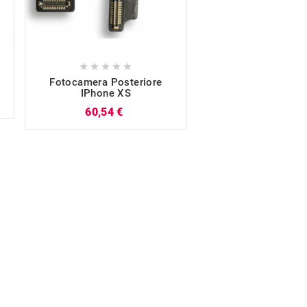










Fotocamera Posteriore
Display LCD Touch
IPhone XS
OLED Nero (Ricond
OEM), Per IPho
Prezzo
60,54 €
132,38 €