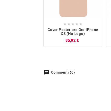





Cover Posteriore Oro IPhone
XS (no Logo)
Prezzo
85,92 €
chat
Commenti (0)