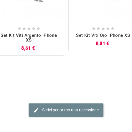










Set Kit Viti Argento IPhone
Set Kit Viti Oro IPhone XS
XS
Prezzo
8,81 €
Prezzo
8,61 €
edit
Scrivi per primo una recensione