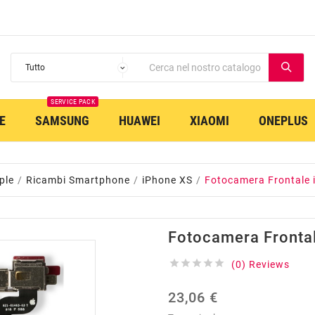
SERVICE PACK
E
SAMSUNG
HUAWEI
XIAOMI
ONEPLUS
ple
Ricambi Smartphone
iPhone XS
Fotocamera Frontale 
Fotocamera Fronta





(0) Reviews
23,06 €