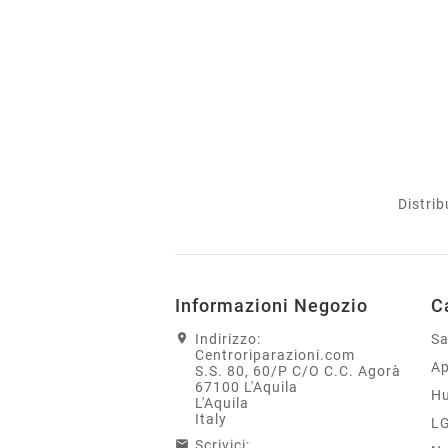
Distrib
Informazioni Negozio
C
Indirizzo:
S
Centroriparazioni.com
Ap
S.S. 80, 60/P C/O C.C. Agorà
67100 L'Aquila
H
L'Aquila
Italy
L
Scrivici: