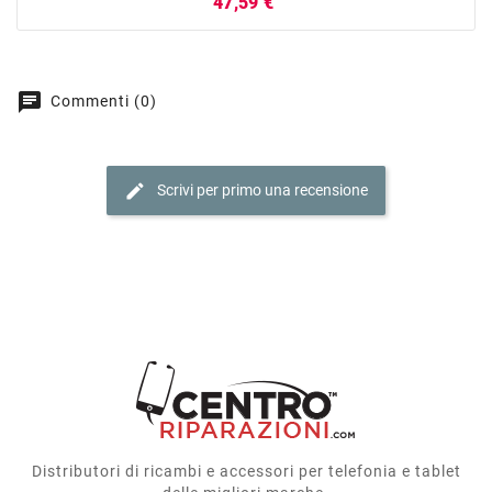
Prezzo
47,59 €
chat
Commenti (0)
edit
Scrivi per primo una recensione
Distributori di ricambi e accessori per telefonia e tablet