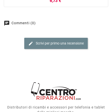
Prezzo
6,73 €
chat
Commenti (0)
edit
Scrivi per primo una recensione
Distributori di ricambi e accessori per telefonia e tablet