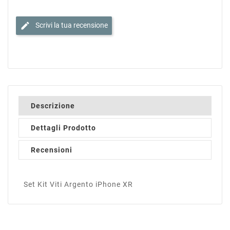
edit
Scrivi la tua recensione
Descrizione
Dettagli Prodotto
Recensioni
Set Kit Viti Argento iPhone XR