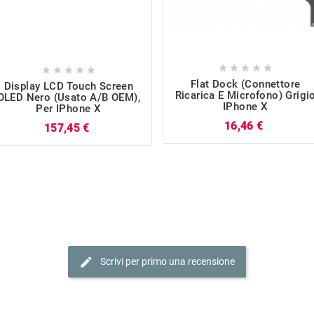










Flat Dock (Connettore
Display LCD Touch Screen
Ricarica E Microfono) Grigi
OLED Nero (Usato A/B OEM),
IPhone X
Per IPhone X
Prezzo
16,46 €
Prezzo
157,45 €
edit
Scrivi per primo una recensione