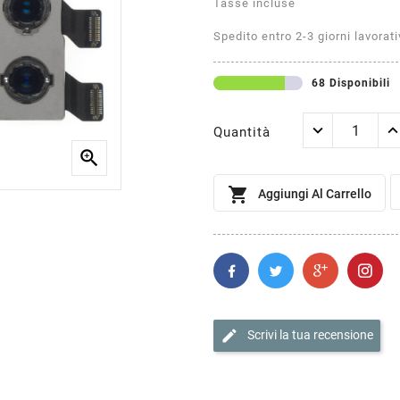
Tasse incluse
Spedito entro 2-3 giorni lavorati
68 Disponibili
Quantità


Aggiungi Al Carrello
edit
Scrivi la tua recensione