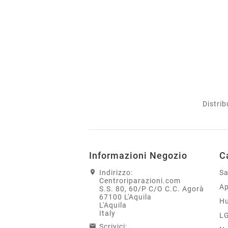
Distrib
Informazioni Negozio
C
Indirizzo:
S
Centroriparazioni.com
Ap
S.S. 80, 60/P C/O C.C. Agorà
67100 L'Aquila
H
L'Aquila
Italy
L
Scrivici: