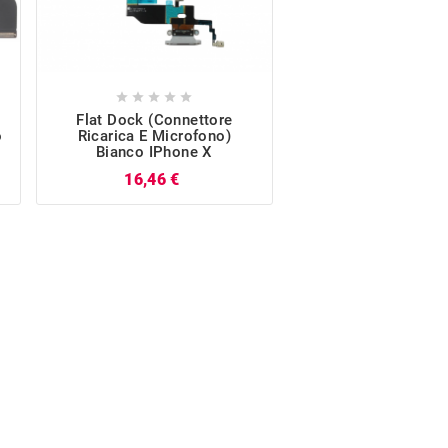










Flat Dock (Connettore
Carrello SIM E Kit
o
Ricarica E Microfono)
(Accensione, Vo
Bianco IPhone X
Vibrazione) Nero 
Prezzo
Pr
16,46 €
6,17 €