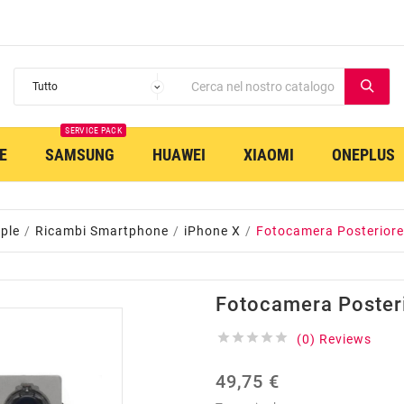
SERVICE PACK
E
SAMSUNG
HUAWEI
XIAOMI
ONEPLUS
ple
Ricambi Smartphone
iPhone X
Fotocamera Posteriore
Fotocamera Poster





(0) Reviews
49,75 €