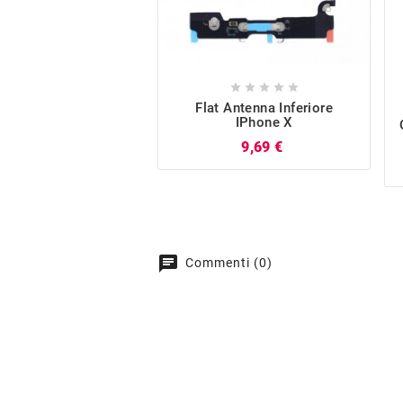





Flat Antenna Inferiore
IPhone X
Prezzo
9,69 €
chat
Commenti (0)