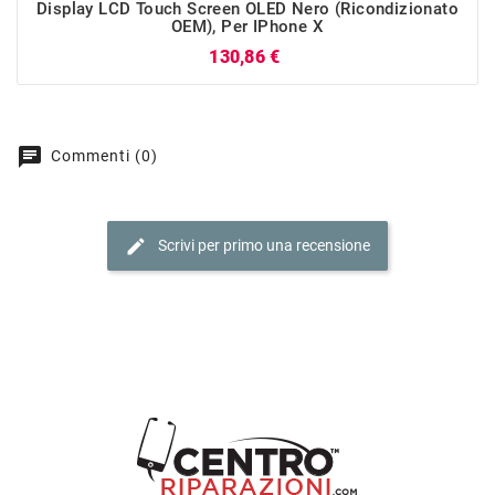
Display LCD Touch Screen OLED Nero (Ricondizionato
OEM), Per IPhone X
Prezzo
130,86 €
chat
Commenti (0)
edit
Scrivi per primo una recensione