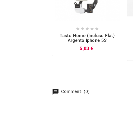





Tasto Home (incluso Flat)
Argento Iphone 5S
Prezzo
5,03 €
chat
Commenti (0)