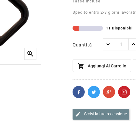
Tasse incluse
Spedito entro 2-3 giorni lavorati
11 Disponibili
Quantità


Aggiungi Al Carrello
edit
Scrivi la tua recensione