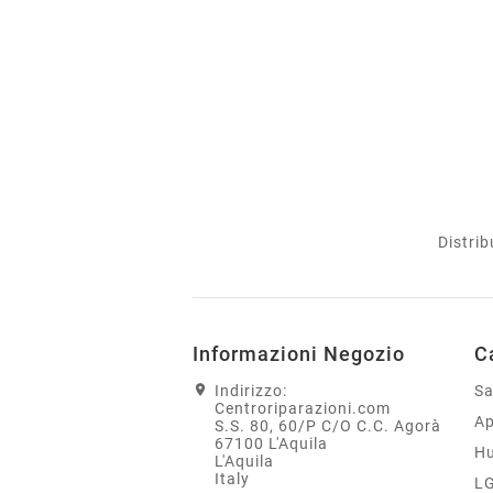
Distrib
Informazioni Negozio
C
Indirizzo:
S
Centroriparazioni.com
Ap
S.S. 80, 60/P C/O C.C. Agorà
67100 L'Aquila
H
L'Aquila
Italy
L