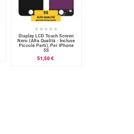










Display LCD Touch Screen
Display LCD Touch
Nero (Alta Qualità - Incluse
Nero (Ricondizio
Piccole Parti), Per IPhone
Incluse Piccole Par
5S
IPhone 5S
Prezzo
51,50 €
P
28,69 €