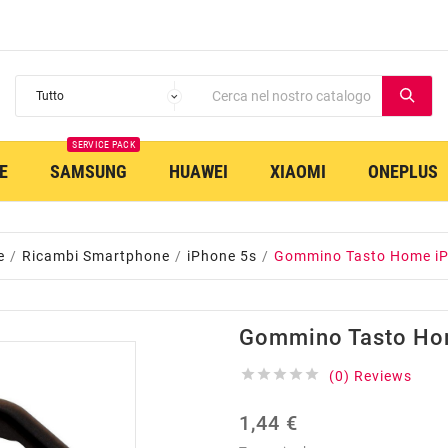
SERVICE PACK
E
SAMSUNG
HUAWEI
XIAOMI
ONEPLUS
e
Ricambi Smartphone
iPhone 5s
Gommino Tasto Home i
Gommino Tasto Ho





(0) Reviews
1,44 €