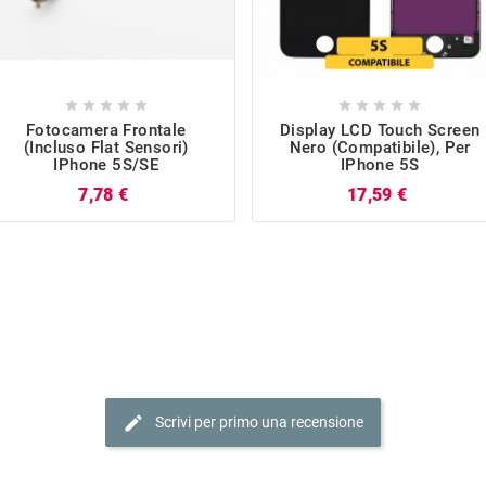










Fotocamera Frontale
Display LCD Touch Screen
(incluso Flat Sensori)
Nero (Compatibile), Per
IPhone 5S/SE
IPhone 5S
Prezzo
Prezzo
7,78 €
17,59 €
edit
Scrivi per primo una recensione