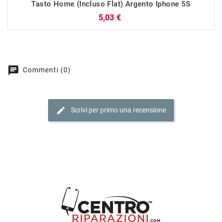
Tasto Home (incluso Flat) Argento Iphone 5S
Prezzo
5,03 €
chat
Commenti (0)
edit
Scrivi per primo una recensione