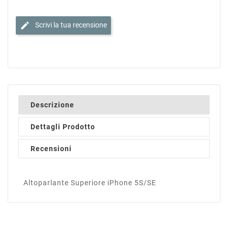
edit
Scrivi la tua recensione
Descrizione
Dettagli Prodotto
Recensioni
Altoparlante Superiore iPhone 5S/SE