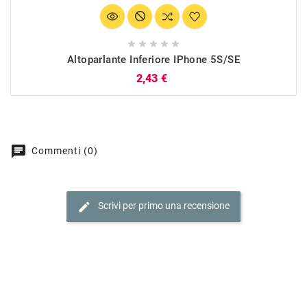





Altoparlante Inferiore IPhone 5S/SE
Prezzo
2,43 €
chat
Commenti (0)
edit
Scrivi per primo una recensione