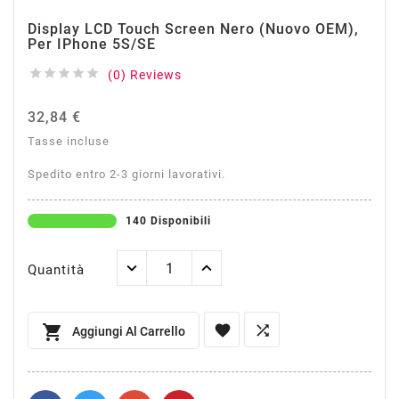
Display LCD Touch Screen Nero (Nuovo OEM),
Per IPhone 5S/SE





(0) Reviews
32,84 €
Tasse incluse
Spedito entro 2-3 giorni lavorativi.
140 Disponibili
Quantità



Aggiungi Al Carrello