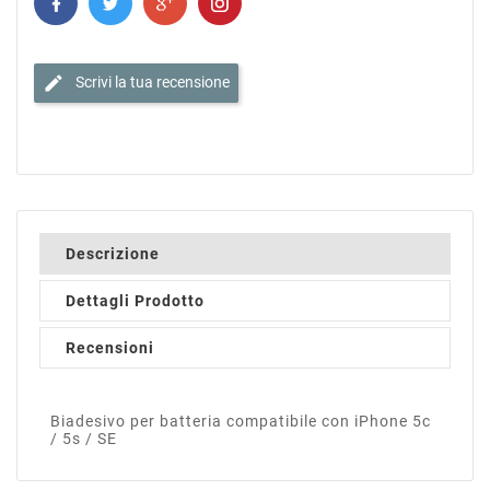
edit
Scrivi la tua recensione
Descrizione
Dettagli Prodotto
Recensioni
Biadesivo per batteria compatibile con iPhone 5c
/ 5s / SE