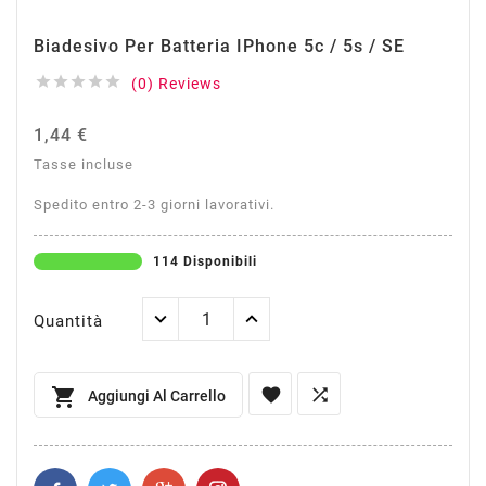
Biadesivo Per Batteria IPhone 5c / 5s / SE





(0) Reviews
1,44 €
Tasse incluse
Spedito entro 2-3 giorni lavorativi.
114 Disponibili
Quantità



Aggiungi Al Carrello