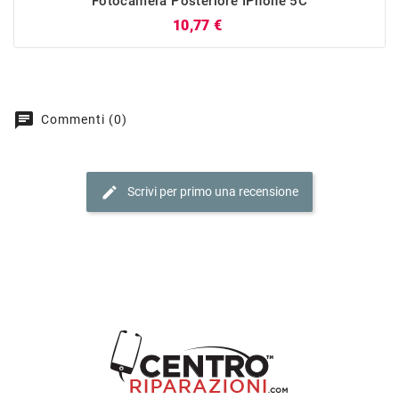
Fotocamera Posteriore IPhone 5C
Prezzo
10,77 €
chat
Commenti (0)
edit
Scrivi per primo una recensione