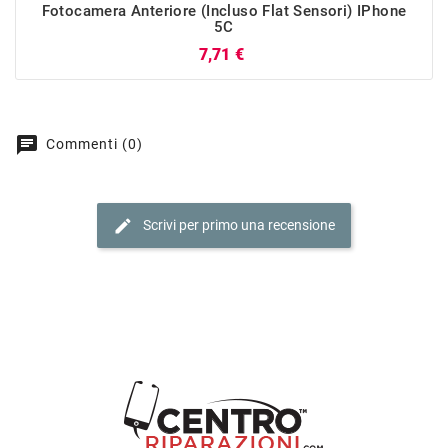
Fotocamera Anteriore (incluso Flat Sensori) IPhone
5C
Prezzo
7,71 €
chat
Commenti (0)
edit
Scrivi per primo una recensione