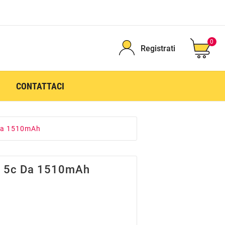
0
Registrati
CONTATTACI
 da 1510mAh
ne 5c Da 1510mAh