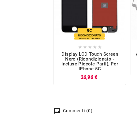





Display LCD Touch Screen
Nero (Ricondizionato -
Incluse Piccole Parti), Per
IPhone 5C
Prezzo
26,96 €
chat
Commenti (0)