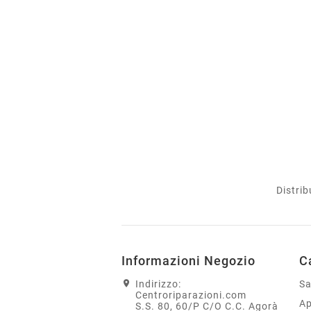
Distrib
Informazioni Negozio
C
Indirizzo:
S
Centroriparazioni.com
Ap
S.S. 80, 60/P C/O C.C. Agorà