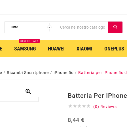
SERVICE PACK
E
SAMSUNG
HUAWEI
XIAOMI
ONEPLUS
e
Ricambi Smartphone
iPhone 5c
Batteria per iPhone 5c

Batteria Per IPho





(0) Reviews
8,44 €