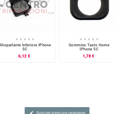










Altoparlante Inferiore IPhone
Gommino Tasto Home
5C
IPhone 5C
Prezzo
Prezzo
6,12 €
1,78 €
edit
Scrivi per primo una recensione