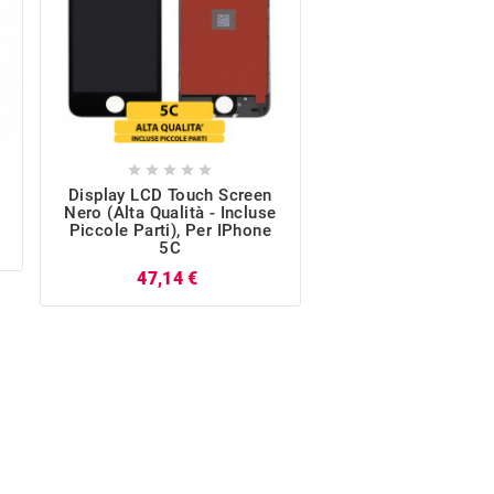










Display LCD Touch Screen
Fotocamera Post
Nero (Alta Qualità - Incluse
IPhone 5C
Piccole Parti), Per IPhone
P
10,77 €
5C
Prezzo
47,14 €