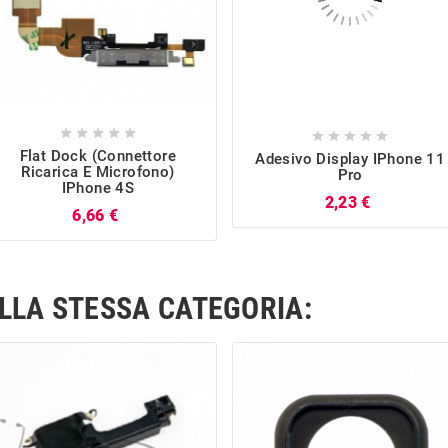










Flat Dock (Connettore
Adesivo Display IPhone 11
Ricarica E Microfono)
Pro
IPhone 4S
Prezzo
2,23 €
Prezzo
6,66 €
ELLA STESSA CATEGORIA: