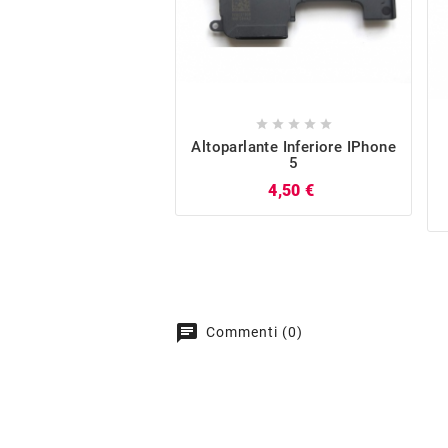





Altoparlante Inferiore IPhone
5
Prezzo
4,50 €
chat
Commenti (0)