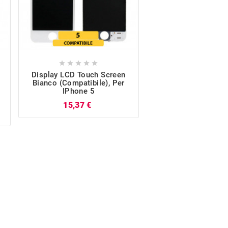










Display LCD Touch Screen
Batteria Per IPho
Bianco (Compatibile), Per
1440mAh
IPhone 5
Pr
6,04 €
Prezzo
15,37 €