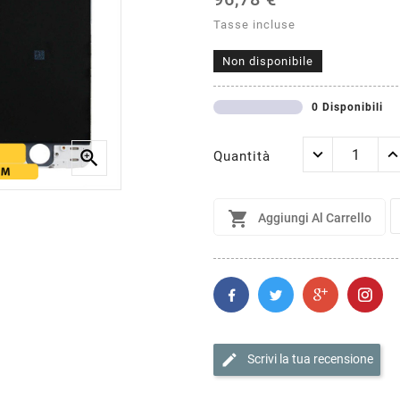
Tasse incluse
Non disponibile
0 Disponibili

Quantità

Aggiungi Al Carrello
edit
Scrivi la tua recensione