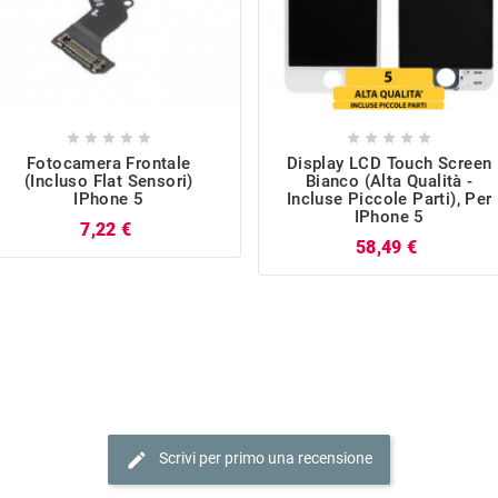










Fotocamera Frontale
Display LCD Touch Screen
(incluso Flat Sensori)
Bianco (Alta Qualità -
IPhone 5
Incluse Piccole Parti), Per
IPhone 5
Prezzo
7,22 €
Prezzo
58,49 €
edit
Scrivi per primo una recensione