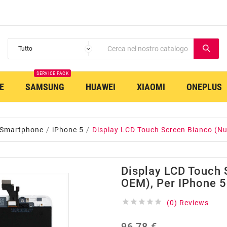
SERVICE PACK
E
SAMSUNG
HUAWEI
XIAOMI
ONEPLUS
 Smartphone
iPhone 5
Display LCD Touch Screen Bianco (Nu
Display LCD Touch
OEM), Per IPhone 5





(0) Reviews
96,78 €