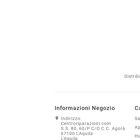
Distrib
Informazioni Negozio
C
Indirizzo:
S
Centroriparazioni.com
Ap
S.S. 80, 60/P C/O C.C. Agorà
67100 L'Aquila
H
L'Aquila