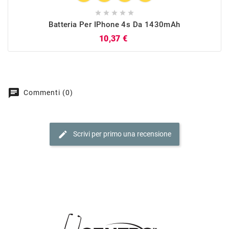





Batteria Per IPhone 4s Da 1430mAh
Prezzo
10,37 €
chat
Commenti (0)
edit
Scrivi per primo una recensione