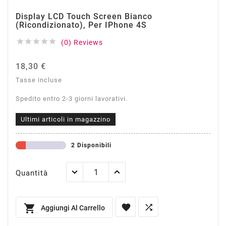
Display LCD Touch Screen Bianco
(Ricondizionato), Per IPhone 4S





(0) Reviews
18,30 €
Tasse incluse
Spedito entro 2-3 giorni lavorativi.
Ultimi articoli in magazzino
2 Disponibili
Quantità



Aggiungi Al Carrello