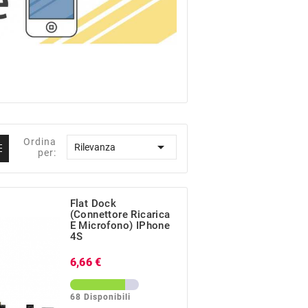
Ordina

Rilevanza
per:
Flat Dock
(Connettore Ricarica
E Microfono) IPhone
4S
Prezzo
6,66 €
68 Disponibili