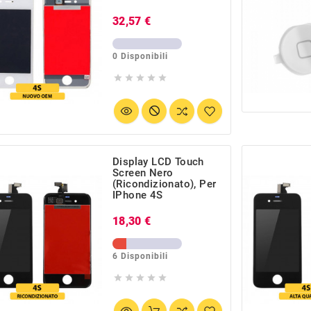
Prezzo
32,57 €
0 Disponibili





Display LCD Touch
Screen Nero
(Ricondizionato), Per
IPhone 4S
Prezzo
18,30 €
6 Disponibili




