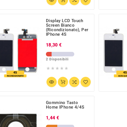
Display LCD Touch
Screen Bianco
(Ricondizionato), Per
IPhone 4S
Prezzo
18,30 €
2 Disponibili





Gommino Tasto
Home IPhone 4/4S
Prezzo
1,44 €