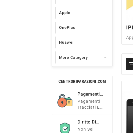
Apple
IP
OnePlus
Ap
Huawei

More Category
CENTRORIPARAZIONI.COM
Pagamenti
Sicuri
Pagamenti
Tracciati E
Sicuri
Diritto Di
Recesso
Non Sei