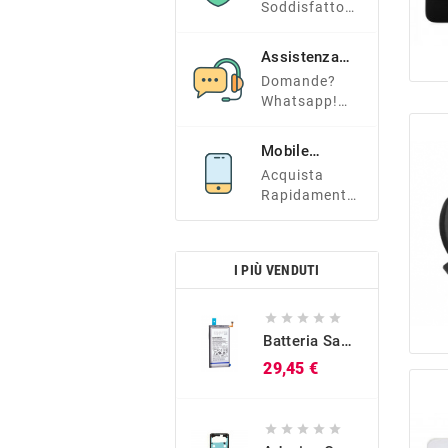
Soddisfatto?
Tranquillo E
Contattaci!
Assistenza
Clienti
Domande?
Whatsapp!
+39 366
7338966
Mobile
Friendly
Acquista
Rapidamente
Dal Tuo
Smartphone!
I PIÙ VENDUTI





Batteria Samsung Originale EB-BG973ABU Per Galaxy S10 (SM-G973)
Prezzo
29,45 €




