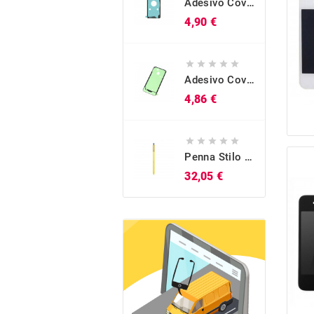
Adesivo Cover Posteriore Originale Galaxy S10 (SM-G973)
Prezzo
4,90 €





Adesivo Cover Posteriore Originale Galaxy A40 (SM-A405)
Prezzo
4,86 €





Penna Stilo S-Pen Originale Blu Galaxy Note 9 (SM-N960)
Prezzo
32,05 €