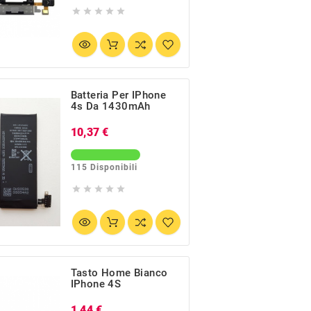





Batteria Per IPhone
4s Da 1430mAh
Prezzo
10,37 €
115 Disponibili





Tasto Home Bianco
IPhone 4S
Prezzo
1,44 €