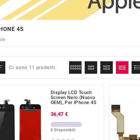
HONE 4S
ple
Ci sono 11 prodotti.
Display LCD Touch
Screen Nero (Nuovo
OEM), Per IPhone 4S
Prezzo
36,47 €
0 Disponibili




