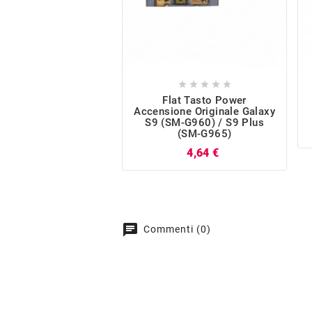





Flat Tasto Power
Accensione Originale Galaxy
S9 (SM-G960) / S9 Plus
(SM-G965)
Prezzo
4,64 €
chat
Commenti (0)