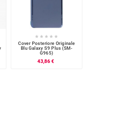










Cover Posteriore Originale
Modulo Antenn
y
Blu Galaxy S9 Plus (SM-
Originale Galaxy 
G965)
(SM-G965)
Prezzo
P
43,86 €
24,35 €