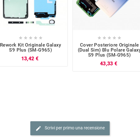










Rework Kit Originale Galaxy
Cover Posteriore Originale
S9 Plus (SM-G965)
(Dual Sim) Blu Polare Galax
S9 Plus (SM-G965)
Prezzo
13,42 €
Prezzo
43,33 €
edit
Scrivi per primo una recensione