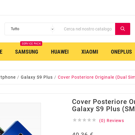
SERVICE PACK
E
SAMSUNG
HUAWEI
XIAOMI
ONEPLUS
rtphone
Galaxy S9 Plus
Cover Posteriore Originale (Dual S
Cover Posteriore Or
Galaxy S9 Plus (S





(0) Reviews
40,36 €