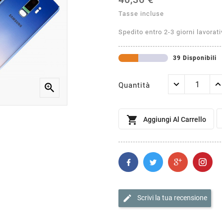
Tasse incluse
Spedito entro 2-3 giorni lavorati
39 Disponibili
Quantità


Aggiungi Al Carrello
edit
Scrivi la tua recensione