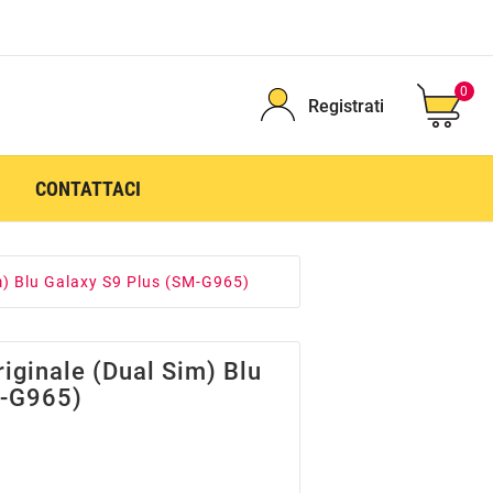
0
Registrati
CONTATTACI
im) Blu Galaxy S9 Plus (SM-G965)
iginale (Dual Sim) Blu
M-G965)