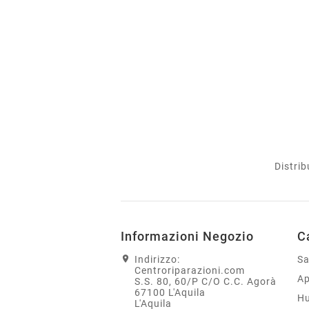
Distrib
Informazioni Negozio
C
Indirizzo:
S
Centroriparazioni.com
Ap
S.S. 80, 60/P C/O C.C. Agorà
67100 L'Aquila
H
L'Aquila