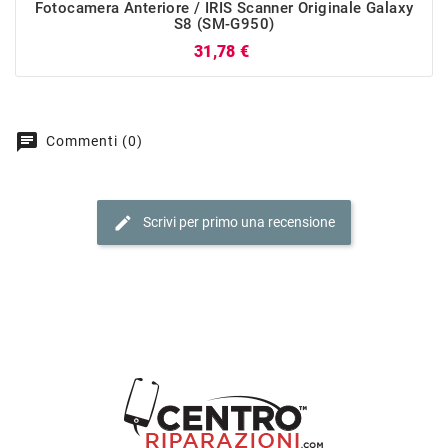
Fotocamera Anteriore / IRIS Scanner Originale Galaxy
S8 (SM-G950)
Prezzo
31,78 €
chat
Commenti (0)
edit
Scrivi per primo una recensione