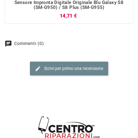
Sensore Impronta Digitale Originale Blu Galaxy S8
(SM-G950) / S8 Plus (SM-G955)
Prezzo
14,71 €
chat
Commenti (0)
edit
Scrivi per primo una recensione