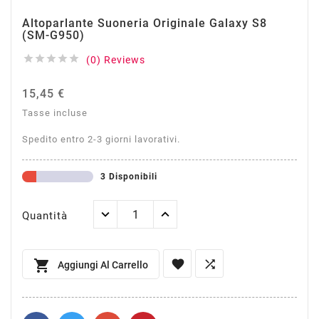
Altoparlante Suoneria Originale Galaxy S8
(SM-G950)





(0) Reviews
15,45 €
Tasse incluse
Spedito entro 2-3 giorni lavorativi.
3 Disponibili
Quantità



Aggiungi Al Carrello