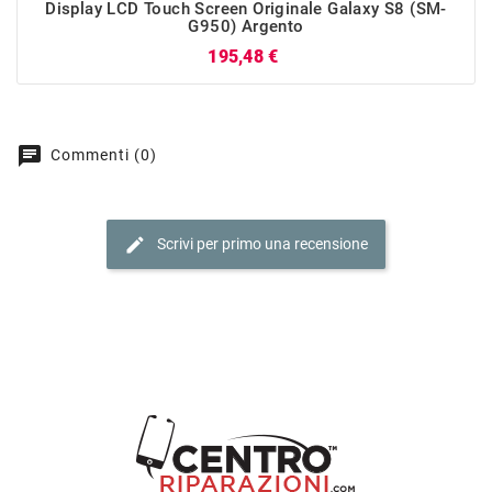
Display LCD Touch Screen Originale Galaxy S8 (SM-
G950) Argento
Prezzo
195,48 €
chat
Commenti (0)
edit
Scrivi per primo una recensione