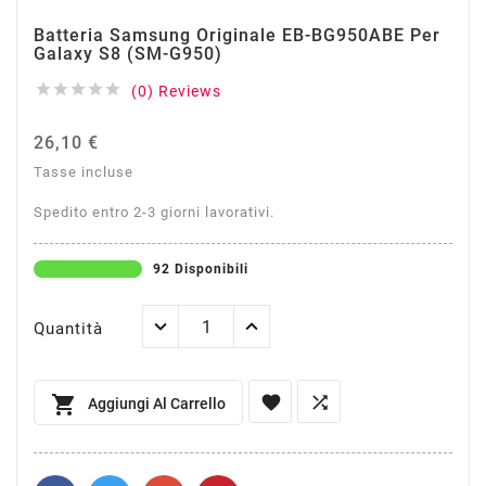
Batteria Samsung Originale EB-BG950ABE Per
Galaxy S8 (SM-G950)





(0) Reviews
26,10 €
Tasse incluse
Spedito entro 2-3 giorni lavorativi.
92 Disponibili
Quantità



Aggiungi Al Carrello