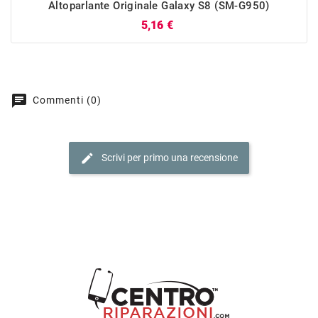
Altoparlante Originale Galaxy S8 (SM-G950)
Prezzo
5,16 €
chat
Commenti (0)
edit
Scrivi per primo una recensione