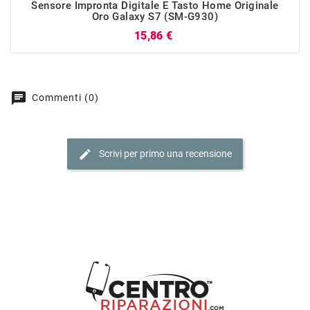
Sensore Impronta Digitale E Tasto Home Originale
Oro Galaxy S7 (SM-G930)
Prezzo
15,86 €
chat
Commenti (0)
edit
Scrivi per primo una recensione