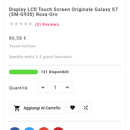
Display LCD Touch Screen Originale Galaxy S7
(SM-G930) Rosa-Oro





(0) Reviews
86,58 €
Tasse incluse
Spedito entro 2-3 giorni lavorativi.
131 Disponibili
Quantità



Aggiungi Al Carrello