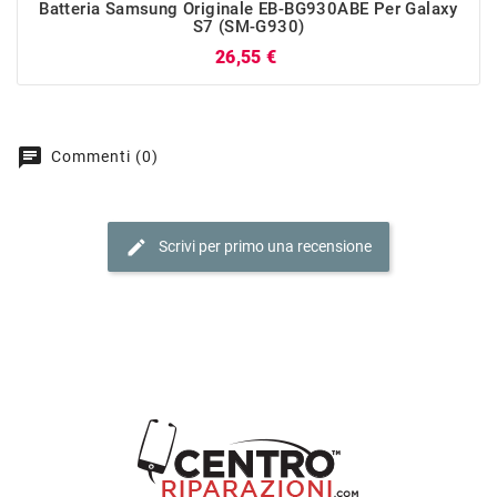
Batteria Samsung Originale EB-BG930ABE Per Galaxy
S7 (SM-G930)
Prezzo
26,55 €
chat
Commenti (0)
edit
Scrivi per primo una recensione