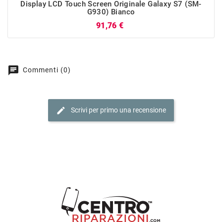
Display LCD Touch Screen Originale Galaxy S7 (SM-
G930) Bianco
Prezzo
91,76 €
chat
Commenti (0)
edit
Scrivi per primo una recensione