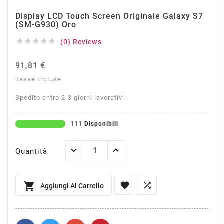
Display LCD Touch Screen Originale Galaxy S7
(SM-G930) Oro





(0) Reviews
91,81 €
Tasse incluse
Spedito entro 2-3 giorni lavorativi.
111 Disponibili
Quantità



Aggiungi Al Carrello